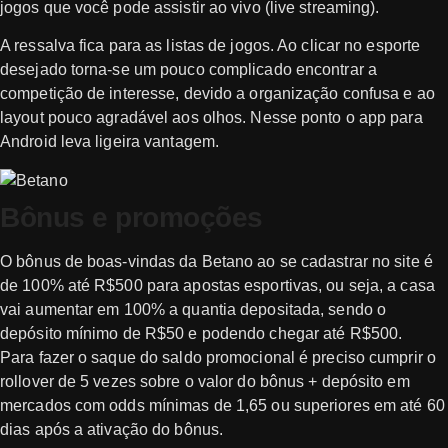
jogos que você pode assistir ao vivo (live streaming).
A ressalva fica para as listas de jogos. Ao clicar no esporte
desejado torna-se um pouco complicado encontrar a
competição de interesse, devido a organização confusa e ao
layout pouco agradável aos olhos. Nesse ponto o app para
Android leva ligeira vantagem.
Bônus e promoções
O bônus de boas-vindas da Betano ao se cadastrar no site é
de 100% até R$500 para apostas esportivas, ou seja, a casa
vai aumentar em 100% a quantia depositada, sendo o
depósito mínimo de R$50 e podendo chegar até R$500.
Para fazer o saque do saldo promocional é preciso cumprir o
rollover de 5 vezes sobre o valor do bônus + depósito em
mercados com odds mínimas de 1,65 ou superiores em até 60
dias após a ativação do bônus.