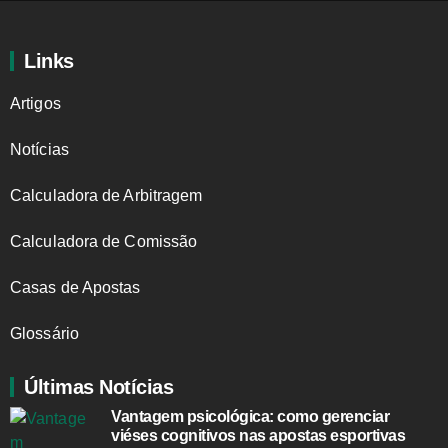
Links
Artigos
Notícias
Calculadora de Arbitragem
Calculadora de Comissão
Casas de Apostas
Glossário
Últimas Notícias
Vantagem psicológica: como gerenciar
viéses cognitivos nas apostas esportivas