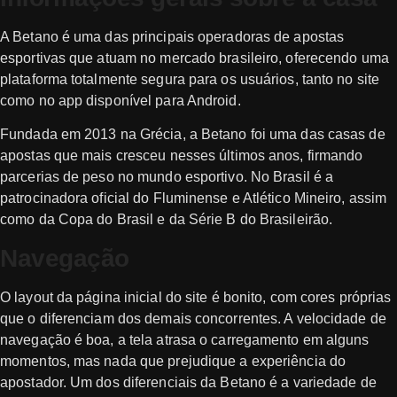
A Betano é uma das principais operadoras de apostas
esportivas que atuam no mercado brasileiro, oferecendo uma
plataforma totalmente segura para os usuários, tanto no site
como no app disponível para Android.
Fundada em 2013 na Grécia, a Betano foi uma das casas de
apostas que mais cresceu nesses últimos anos, firmando
parcerias de peso no mundo esportivo. No Brasil é a
patrocinadora oficial do Fluminense e Atlético Mineiro, assim
como da Copa do Brasil e da Série B do Brasileirão.
Navegação
O layout da página inicial do site é bonito, com cores próprias
que o diferenciam dos demais concorrentes. A velocidade de
navegação é boa, a tela atrasa o carregamento em alguns
momentos, mas nada que prejudique a experiência do
apostador. Um dos diferenciais da Betano é a variedade de