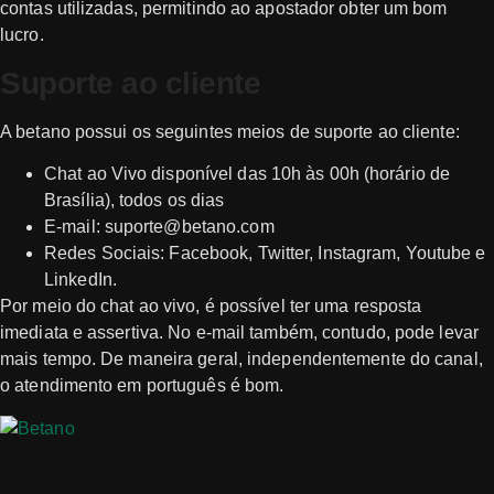
contas utilizadas, permitindo ao apostador obter um bom
lucro.
Suporte ao cliente
A betano possui os seguintes meios de suporte ao cliente:
Chat ao Vivo disponível das 10h às 00h (horário de
Brasília), todos os dias
E-mail: suporte@betano.com
Redes Sociais: Facebook, Twitter, Instagram, Youtube e
LinkedIn.
Por meio do chat ao vivo, é possível ter uma resposta
imediata e assertiva. No e-mail também, contudo, pode levar
mais tempo. De maneira geral, independentemente do canal,
o atendimento em português é bom.