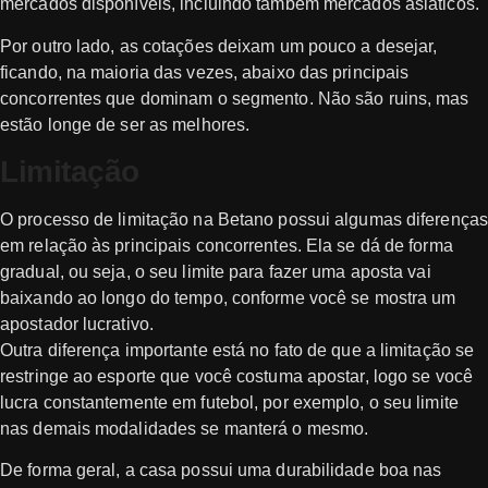
mercados disponíveis, incluindo também mercados asiáticos.
Por outro lado, as cotações deixam um pouco a desejar,
ficando, na maioria das vezes, abaixo das principais
concorrentes que dominam o segmento. Não são ruins, mas
estão longe de ser as melhores.
Limitação
O processo de limitação na Betano possui algumas diferenças
em relação às principais concorrentes. Ela se dá de forma
gradual, ou seja, o seu limite para fazer uma aposta vai
baixando ao longo do tempo, conforme você se mostra um
apostador lucrativo.
Outra diferença importante está no fato de que a limitação se
restringe ao esporte que você costuma apostar, logo se você
lucra constantemente em futebol, por exemplo, o seu limite
nas demais modalidades se manterá o mesmo.
De forma geral, a casa possui uma durabilidade boa nas