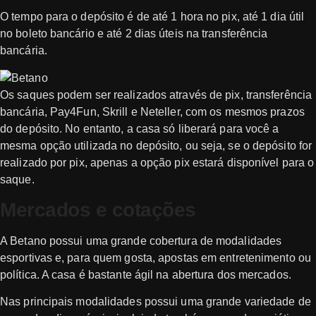
O tempo para o depósito é de até 1 hora no pix, até 1 dia útil
no boleto bancário e até 2 dias úteis na transferência
bancária.
Os saques podem ser realizados através de pix, transferência
bancária, Pay4Fun, Skrill e Neteller, com os mesmos prazos
do depósito. No entanto, a casa só liberará para você a
mesma opção utilizada no depósito, ou seja, se o depósito for
realizado por pix, apenas a opção pix estará disponível para o
saque.
Mercados e cotações
A Betano possui uma grande cobertura de modalidades
esportivas e, para quem gosta, apostas em entretenimento ou
política. A casa é bastante ágil na abertura dos mercados.
Nas principais modalidades possui uma grande variedade de