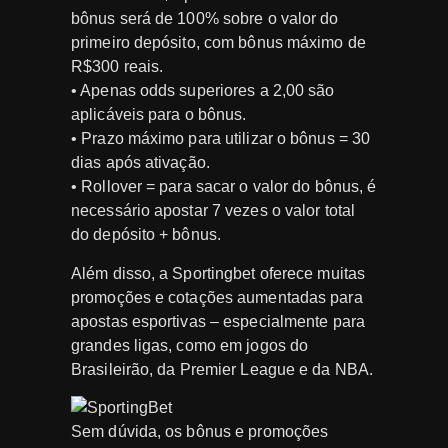
bônus será de 100% sobre o valor do
primeiro depósito, com bônus máximo de
R$300 reais.
• Apenas odds superiores a 2,00 são
aplicáveis para o bônus.
• Prazo máximo para utilizar o bônus = 30
dias após ativação.
• Rollover = para sacar o valor do bônus, é
necessário apostar 7 vezes o valor total
do depósito + bônus.
Além disso, a Sportingbet oferece muitas
promoções e cotações aumentadas para
apostas esportivas – especialmente para
grandes ligas, como em jogos do
Brasileirão, da Premier League e da NBA.
Sem dúvida, os bônus e promoções