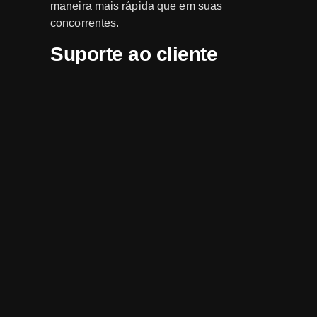
maneira mais rápida que em suas
concorrentes.
Suporte ao cliente
O suporte ao cliente é outro ponto positivo
da SportingBet, o site possui um FAQ que
responde a maioria de suas dúvidas. A
SportingBet também oferece atendimento
via chat, durante horário comercial, e por
e-mail.
Links