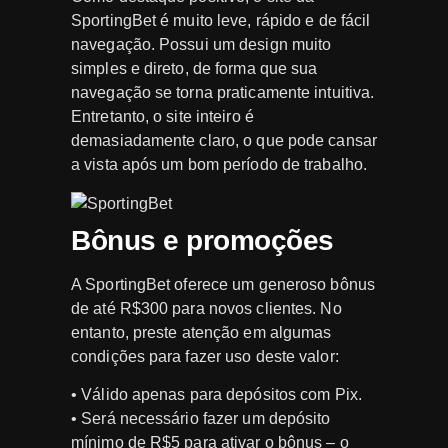
SportingBet é muito leve, rápido e de fácil
navegação. Possui um design muito
simples e direto, de forma que sua
navegação se torna praticamente intuitiva.
Entretanto, o site inteiro é
demasiadamente claro, o que pode cansar
a vista após um bom período de trabalho.
Bônus e promoções
A SportingBet oferece um generoso bônus
de até R$300 para novos clientes. No
entanto, preste atenção em algumas
condições para fazer uso deste valor:
• Válido apenas para depósitos com Pix.
• Será necessário fazer um depósito
mínimo de R$5 para ativar o bônus – o